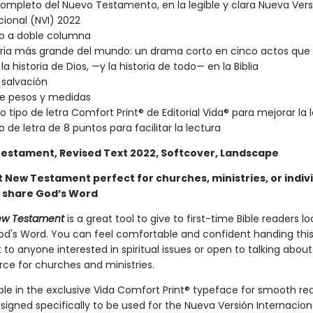
ompleto del Nuevo Testamento, en la legible y clara Nueva Vers
cional (NVI) 2022
o a doble columna
oria más grande del mundo: un drama corto en cinco actos que
a historia de Dios, —y la historia de todo— en la Biblia
 salvación
de pesos y medidas
o tipo de letra Comfort Print® de Editorial Vida® para mejorar la l
de letra de 8 puntos para facilitar la lectura
Testament, Revised Text 2022, Softcover, Landscape
t New Testament perfect for churches, ministries, or indiv
o share God’s Word
ew Testament
is a great tool to give to first-time Bible readers lo
od's Word. You can feel comfortable and confident handing thi
o anyone interested in spiritual issues or open to talking abou
rce for churches and ministries.
ble in the exclusive Vida Comfort Print® typeface for smooth re
signed specifically to be used for the Nueva Versión Internacion