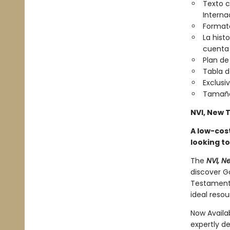
Texto c
Interna
Format
La hist
cuenta l
Plan de
Tabla 
Exclusiv
Tamaño 
NVI, New 
A low-cos
looking t
The
NVI, N
discover G
Testament t
ideal resou
Now Availa
expertly de