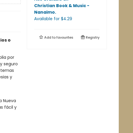
Christian Book & Music -
Nanaimo
.
Available
for $
4.29
Add to
favourites
Registry
ios o
lia por
 y seguro
n temas
esias y
la Nueva
 fácil y