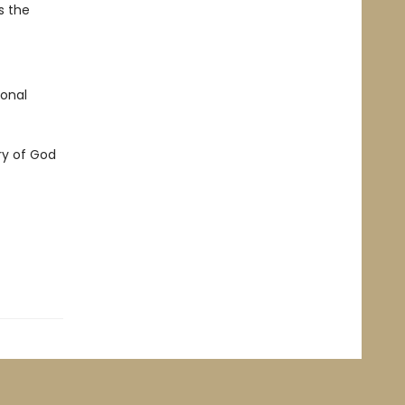
s the
ional
ry of God