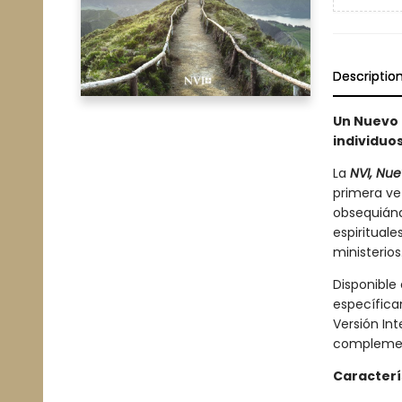
Descriptio
Un Nuevo 
individuos
La
NVI, Nu
primera ve
obsequiánd
espirituale
ministerios
Disponible 
específica
Versión Int
complement
Caracterí