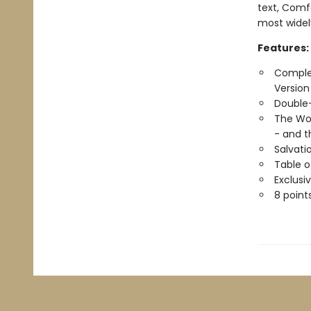
text, Comf
most widel
Features:
Complet
Version
Double
The Wor
- and t
Salvati
Table 
Exclusi
8 point