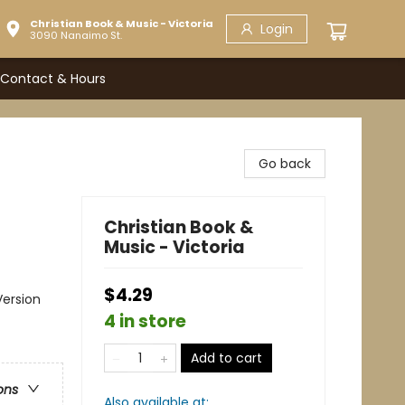
Christian Book & Music - Victoria
Login
3090 Nanaimo St.
Contact & Hours
Go back
Christian Book &
Music - Victoria
$4.29
Version
4 in store
Add to cart
ons
Also available at: