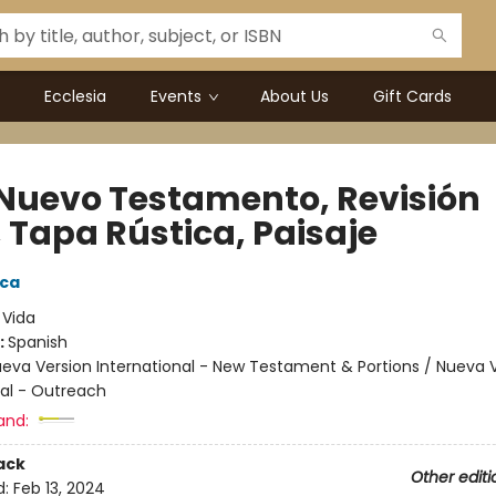
Ecclesia
Events
About Us
Gift Cards
 Nuevo Testamento, Revisión
, Tapa Rústica, Paisaje
ica
:
Vida
:
Spanish
eva Version International - New Testament & Portions / Nueva 
nal - Outreach
and:
ack
Other editi
d:
Feb 13, 2024