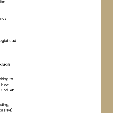
ión
 nos
egibilidad
iduals
oking to
s New
t God. An
ading,
al (NVI)