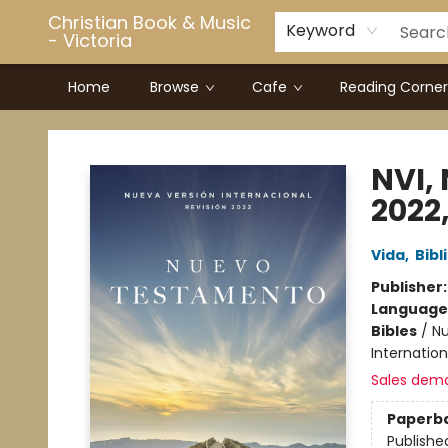
Christian Book & Music
Keyword
- Victoria
Home
Browse
Cafe
Reading Corner
Christian Book & Music - Victoria
NVI,
2022
Vida
,
Bibl
Publisher
Language
Bibles
/
Nu
Internatio
Sales dem
Paperb
Publishe