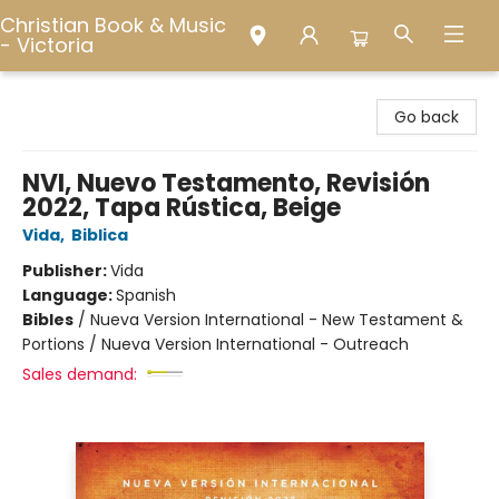
Christian Book & Music
- Victoria
Christian Book & Music - Victoria
Go back
NVI, Nuevo Testamento, Revisión
2022, Tapa Rústica, Beige
Vida
,
Biblica
Publisher:
Vida
Language:
Spanish
Bibles
/
Nueva Version International - New Testament &
Portions / Nueva Version International - Outreach
Sales demand: